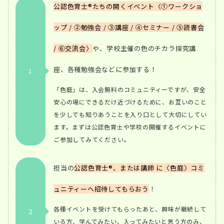
公認色育士®たちの開くイベント〈①ワークショ
ップ / ②勉強会 / ③講座 / ④セミナー / ⑤読書会
/ ⑥交流会〉
や、学校主催の色のチカラ探究講
座、各種勉強会などに参加する！
1
「色庭」は、入会無料のコミュニティーですが、安全
安心の場にできるだけ近づけるために、お互いのこと
を少しでも知りあうことを入り口として大切にしてい
ます。
まずは公認色育士や学校の開催するイベントに
ご参加してみてください。
担当の
公認色育士®、または講師 に〈色庭〉コミ
ュニティーへ招待してもらおう
！
各種イベントを受けてもらったあと、興味が継続して
2
いる方、学んでみたい、入ってみたいと思う方のみ、