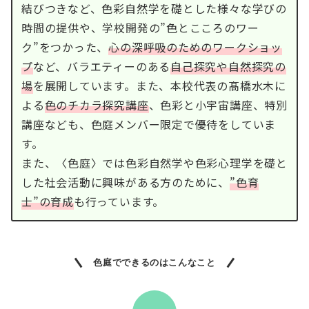
結びつきなど、色彩自然学を礎とした様々な学びの
時間の提供や、学校開発の”色とこころのワー
ク”をつかった、
心の深呼吸のためのワークショッ
プ
など、バラエティーのある
自己探究や自然探究の
場
を展開しています。また、本校代表の髙橋水木に
よる
色のチカラ探究講座
、色彩と小宇宙講座、特別
講座なども、色庭メンバー限定で優待をしていま
す。
また、〈色庭〉では色彩自然学や色彩心理学を礎と
した社会活動に興味がある方のために、
”色育
士”の育成
も行っています。
色庭でできるのはこんなこと