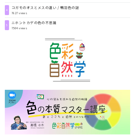
コガモのオスとメスの違い / 鴨羽色の謎
4
7627 views
ニホントカゲの色の不思議
5
7504 views