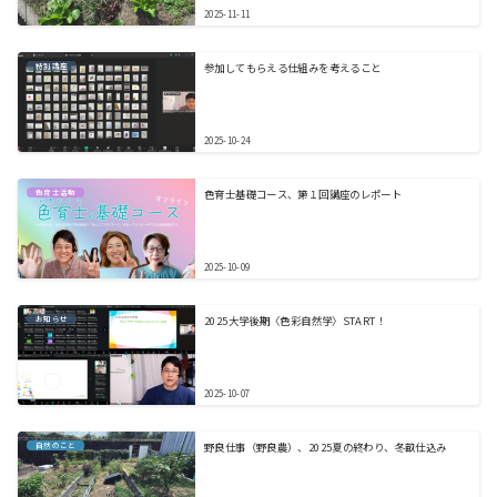
2025-11-11
特別講座
参加してもらえる仕組みを考えること
2025-10-24
色育士活動
色育士基礎コース、第１回講座のレポート
2025-10-09
お知らせ
2025大学後期〈色彩自然学〉START！
2025-10-07
自然のこと
野良仕事（野良農）、2025夏の終わり、冬畝仕込み