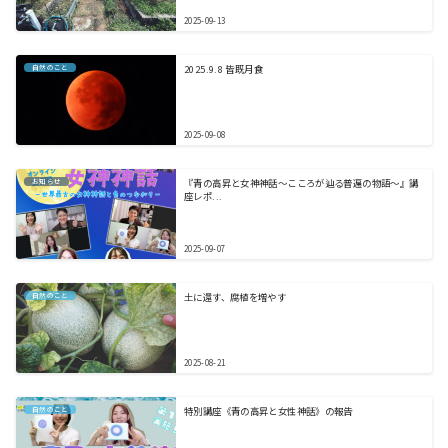
2025-09-13
自然のこと
2025.9.8 皆既月食
2025-09-08
お知らせ
『青の高昇と女神神話〜こころが辿る普遍の物語〜』講
座レポ...
2025-09-07
自然のこと
土に還す、腐植を増やす
2025-08-21
自然のこと
特別講座《青の高昇と女性神話》の報告