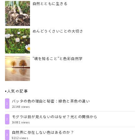
自然とともに生きる
めんどうくさいことの大切さ
”魂を知ること”と色彩自然学
▪️人気の記事
バッタの色の理由と秘密：緑色と茶色の違い
1
21148 views
モグラは目が見えないのはなぜ？光との関係から
2
16081 views
自然界に存在しない色はあるのか？
3
9212 views