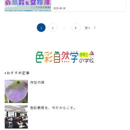
2025-08-18
1
2
…
8
次へ
▪️おすすめ記事
存在の淵
色彩教育を、今だからこそ。