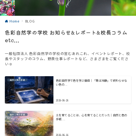
Home
BLOG
色彩自然学の学校 お知らせ&レポート&校長コラム
etc...
一般社団法人 色彩自然学の学校の営むあれこれ、イベントレポート、校
長やスタッフのコラム、野良仕事レポートなど、さまざまをご覧くださ
い☺️
自然と色の手紙
色彩自然学で色を学ぶ価値｜「青は冷静」で終わらせな
い色の...
2026-06-26
自然と色の手紙
土を育てることは、心を育てることだった｜自然と色の
手紙 ...
2026-06-16