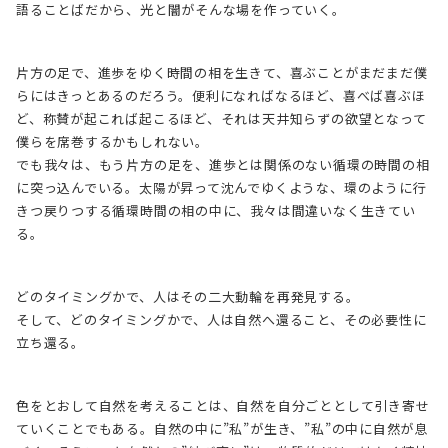
語ることばだから、光と闇がそんな場を作っていく。
片方の足で、進歩をゆく時間の相を生きて、喜ぶことがまだまだ僕
らにはきっとあるのだろう。便利になればなるほど、喜べば喜ぶほ
ど、称賛が起これば起こるほど、それは天井知らずの欲望となって
僕らを席巻するかもしれない。
でも我々は、もう片方の足を、進歩とは関係のない循環の時間の相
に突っ込んでいる。太陽が昇って沈んでゆくような、環のように行
きつ戻りつする循環時間の相の中に、我々は間違いなく生きてい
る。
どのタイミングかで、人はその二大動輪を再発見する。
そして、どのタイミングかで、人は自然へ還ること、その必要性に
立ち還る。
色をとおして自然を考えることは、自然を自分ごととして引き寄せ
ていくことでもある。自然の中に”私”が生き、”私”の中に自然が息