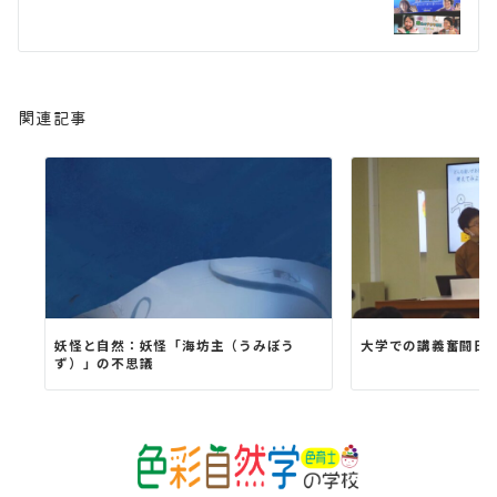
ョ
ン
関連記事
妖怪と自然：妖怪「海坊主（うみぼう
大学での講義奮闘日
ず）」の不思議