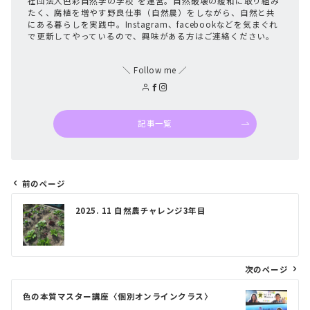
社団法人色彩自然学の学校”を運営。自然破壊の緩和に取り組み
たく、腐植を増やす野良仕事（自然農）をしながら、自然と共
にある暮らしを実践中。Instagram、facebookなどを気まぐれ
で更新してやっているので、興味がある方はご連絡ください。
＼ Follow me ／
記事一覧
前のページ
投
2025. 11 自然農チャレンジ3年目
稿
ナ
ビ
ゲ
次のページ
ー
色の本質マスター講座〈個別オンラインクラス〉
シ