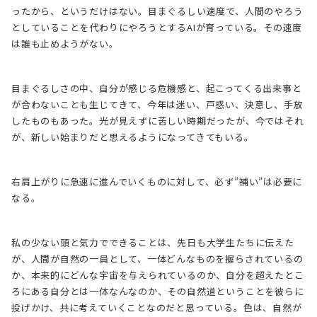
ったから、というだけはない。目まぐるしい速度で、人間のやろう
としていることを代わりにやろうとするAIが育っている。その速度
は誰も止めようがない。
目まぐるしさの中、自分が感じる危機感と、起こってくる出来事と
が合わないことも生じてきて、今年は迷い、戸惑い、決意し、手放
したものもあった。光が見えずに苦しい時期だったが、今ではそれ
が、新しい始まりだと思えるようになってきてもいる。
右肩上がりに急速に進んでいくものに対して、必ず”補い”は必要に
なる。
私の少ない頭と気力でできることは、先日も大学生たちに伝えた
が、人間が自然の一員として、一体どんなものを握らされているの
か、本来的にどんな宇宙を与えられているのか、自分を超えたとこ
ろにある自分とは一体なんなのか、その自然道ということを彼らに
投げかけ、共に考えていくことなのだと思っている。色は、自然が