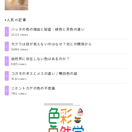
▪️人気の記事
バッタの色の理由と秘密：緑色と茶色の違い
1
21121 views
モグラは目が見えないのはなぜ？光との関係から
2
16066 views
自然界に存在しない色はあるのか？
3
9205 views
コガモのオスとメスの違い / 鴨羽色の謎
4
7622 views
ニホントカゲの色の不思議
5
7461 views