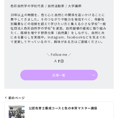
色彩自然学の学校代表 / 自然活動家 / 大学講師
20年以上の時間を、色と心と自然との関係を追いかけることに
費やしてきました。そのつながりや魅力を発信すべく、年齢性
別職業などの垣根を超えて学びたい方と集える小さな学校”一般
社団法人色彩自然学の学校”を運営。自然破壊の緩和に取り組み
たく、腐植を増やす野良仕事（自然農）をしながら、自然と共
にある暮らしを実践中。Instagram、facebookなどを気まぐれ
で更新してやっているので、興味がある方はご連絡ください。
＼ Follow me ／
記事一覧
前のページ
投
公認色育士養成コースと色の本質マスター講座
稿
ナ