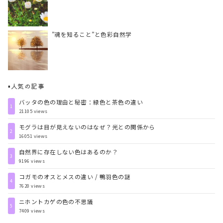
”魂を知ること”と色彩自然学
▪️人気の記事
バッタの色の理由と秘密：緑色と茶色の違い
1
21105 views
モグラは目が見えないのはなぜ？光との関係から
2
16051 views
自然界に存在しない色はあるのか？
3
9196 views
コガモのオスとメスの違い / 鴨羽色の謎
4
7620 views
ニホントカゲの色の不思議
5
7409 views