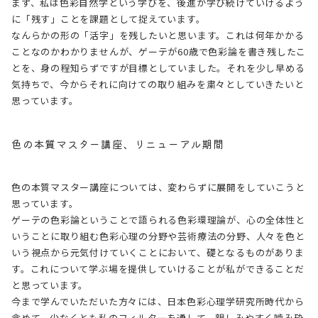
まず、私は色彩自然学という学びを、後進が学び続けていけるよう
に「残す」ことを課題として捉えています。
なんらかの形の「活字」を残したいと思います。これは何年かかる
ことなのかわかりませんが、ゲーテが60歳で色彩論を書き残したこ
とを、身の程知らずですが目標としていました。それを少し早める
気持ちで、今からそれに向けての取り組みを粛々としていきたいと
思っています。
色の本質マスター講座、リニューアル期間
色の本質マスター講座については、変わらずに展開をしていこうと
思っています。
ゲーテの色彩論ということで語られる色彩環理論が、心の全体性と
いうことに取り組む色彩心理の分野や芸術療法の分野、人々を色と
いう視点から元気付けていくことにおいて、礎となるものがありま
す。これについて学ぶ場を提供していけることが私ができることだ
と思っています。
今まで学んでいただいた方々には、日本色彩心理学研究所時代から
含めて、少なくとも私のフィルターを通して、親しみやすく噛み砕