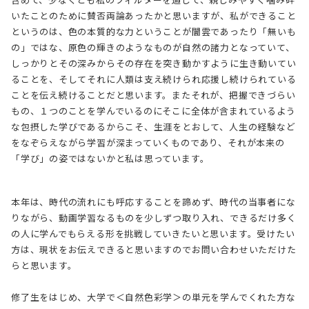
いたことのために賛否両論あったかと思いますが、私ができること
というのは、色の本質的な力ということが闇雲であったり「無いも
の」ではな、原色の輝きのようなものが自然の諸力となっていて、
しっかりとその深みからその存在を突き動かすように生き動いてい
ることを、そしてそれに人類は支え続けられ応援し続けられている
ことを伝え続けることだと思います。またそれが、把握できづらい
もの、１つのことを学んでいるのにそこに全体が含まれているよう
な包摂した学びであるからこそ、生涯をとおして、人生の経験など
をなぞらえながら学習が深まっていくものであり、それが本来の
「学び」の姿ではないかと私は思っています。
本年は、時代の流れにも呼応することを諦めず、時代の当事者にな
りながら、動画学習なるものを少しずつ取り入れ、できるだけ多く
の人に学んでもらえる形を挑戦していきたいと思います。受けたい
方は、現状をお伝えできると思いますのでお問い合わせいただけた
らと思います。
修了生をはじめ、大学で＜自然色彩学＞の単元を学んでくれた方な