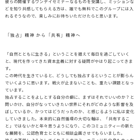
彼らの開催するワンデイセミナーなるものを受講し、ミッションな
どを知り共感してもらえる方は、誰でも無料でこのグループには入
れるそうなので、楽しみにお待ちいただけたらと思います。
「独占」精神 から「共有」精神へ
「自然とともに生きる」ということを据えて毎日を過ごしていく
と、現代を作ってきた資本主義に対する疑問がやはり起こってきま
す。
この時代を生きていると、どうしても独占するということが膨らん
でいくように思います。戦火が止まないことも、重たい課題となっ
ています。
独占することをよしとする自分の癖に、まずはそれでいいのか？と
問いかけ、自分がなっていきたい世界にそれがどのような影響を及
ぼしているか、かつてはどうだったのか、と感じるように私は変化
していきました。本来的に自然循環の大切な軸は、「共有するこ
と」ではないかと年々思うようになり、このコミュニティーの新た
な展開を、公認色育士とともに相談企画させてもらいました。