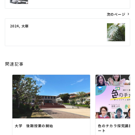
ビ
ゲ
次のページ
ー
2024, 大寒
シ
ョ
ン
関連記事
大学 後期授業の開始
色のチカラ探究講座
ート